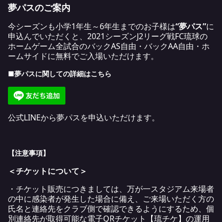
夢パスのご案内
今シーズンも小学1年生～6年生までのお子様は
“夢パス”
に
申込んでいただくと、2021シーズンJ2リーグ戦FC琉球の
ホームゲーム全試合のバックAS自由・バックAA自由・ホ
ームサイドに無料でご入場いただけます。
■夢パスに関しての詳細は
こちら
公式LINEから夢パスを申込いただけます。
【注意事項】
＜チケットについて＞
・チケット販売につきましては、万が一スタジアム来場者
の中に感染者が発生した場合に備え、ご来場いただく方の
氏名と連絡先をクラブ側で確認できるようにするため、個
別連絡先が取得可能な電子
QR
チケット【琉チケ】の運用