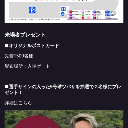
来場者プレゼント
■オリジナルポストカード
先着1500名様
配布場所：入場ゲート
■選手サインの入った5号球ツバサを抽選で２名様にプレ
ゼント！
詳細は
こちら