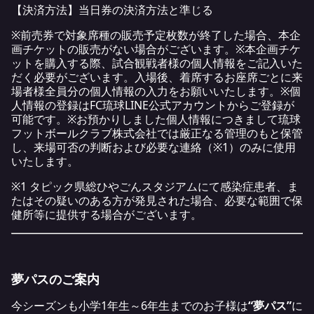
【決済方法】当日券の決済方法と準じる
※前売券で対象席種の販売予定枚数が終了した場合、本企
画チケットの販売がない場合がございます。※本企画チケ
ットを購入する際、試合観戦者様の個人情報をご記入いた
だく必要がございます。入場後、着席するお座席ごとに来
場者様全員分の個人情報の入力をお願いいたします。※個
人情報の登録はFC琉球LINE公式アカウントからご登録が
可能です。※お預かりしました個人情報につきまして琉球
フットボールクラブ株式会社では厳正なる管理のもと保管
し、来場可否の判断および必要な連絡（※1）のみに使用
いたします。
※1 タピック県総ひやごんスタジアムにて感染症患者、ま
たはその疑いのある方が発見された場合、必要な範囲で保
健所等に提供する場合がございます。
夢パスのご案内
今シーズンも小学1年生～6年生までのお子様は
“夢パス”
に