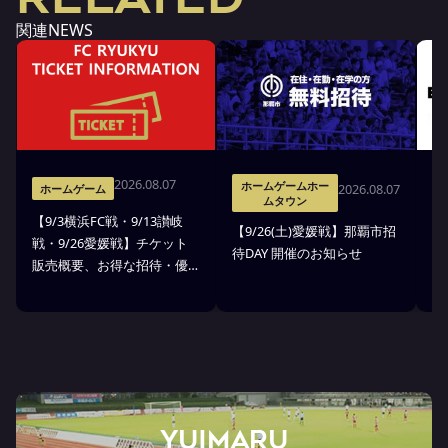
関連NEWS
2026.08.07
ホームゲームホー
2026.08.07
ホームゲーム
ムタウン
【9/3横浜FC戦・9/13讃岐
※
【9/26(土)愛媛戦】那覇市招
戦・9/26愛媛戦】チケット
戦
待DAY 開催のお知らせ
販売概要、お得な招待・優
ス
待のお知らせ
7
ン
ト
YUIMARU