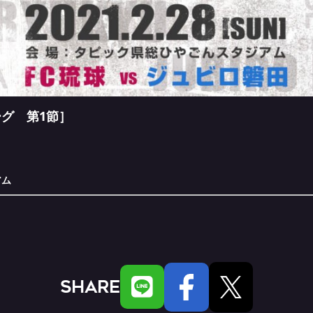
グ 第1
節］
アム
SHARE