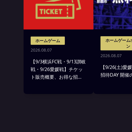
ホームゲーム
ホームゲーム
ン
2026.08.07
2026.08.07
【9/3横浜FC戦・9/13讃岐
【9/26(土)
戦・9/26愛媛戦】チケッ
招待DAY 開
ト販売概要、お得な招
待・優待のお知らせ