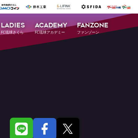
LADIES
ACADEMY
FANZONE
FC琉球さくら
FC琉球アカデミー
ファンゾーン