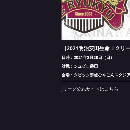
［2021
明治安田生命Ｊ２リー
日時：2021年2月28日（日）
対戦：ジュビロ磐田
会場：タピック県総ひやごんスタジ
Jリーグ公式サイトは
こちら