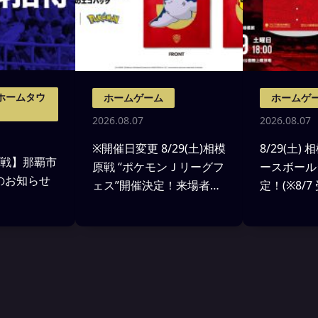
ホームタウ
ホームゲーム
ホームゲ
2026.08.07
2026.08.07
※開催日変更 8/29(土)相模
8/29(土)
愛媛戦】那覇市
原戦 “ポケモンＪリーグフ
ースボール
催のお知らせ
ェス”開催決定！来場者先
定！(※8/
着7000名様にEVO
追記)
BAG(ポケモンのエコバッ
グ)をプレゼント