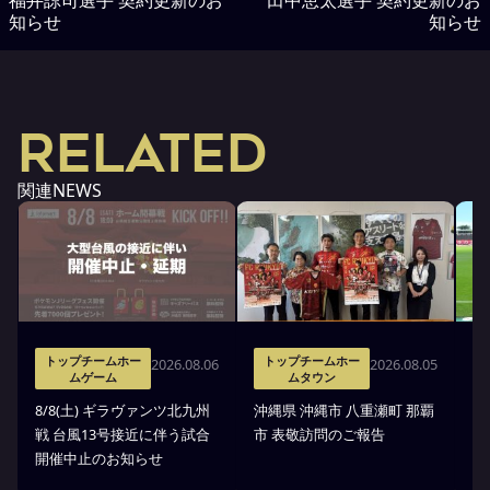
知らせ
知らせ
RELATED
関連NEWS
トップチームホー
トップチームホー
2026.08.06
2026.08.05
ムゲーム
ムタウン
タ
8/8(土) ギラヴァンツ北九州
沖縄県 沖縄市 八重瀬町 那覇
沖
戦 台風13号接近に伴う試合
市 表敬訪問のご報告
(
開催中止のお知らせ
戦