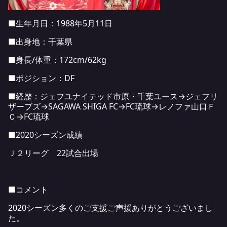
■生年月日：1988年5月11日
■出身地：千葉県
■身長/体重：172cm/62kg
■ポジション：DF
■経歴：ジェフユナイテッド市原・千葉ユース→ジェフリ
ザーブズ→SAGAWA SHIGA FC→FC琉球→レノファ山口Ｆ
Ｃ→FC琉球
■2020シーズン成績
Ｊ２リーグ 22試合出場
■コメント
2020シーズン多くのご支援ご声援ありがとうございまし
た。