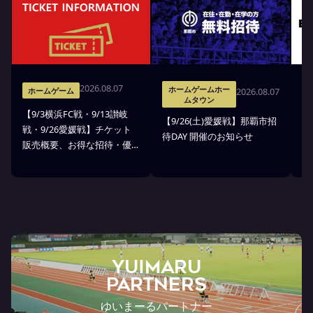
2026.08.07
ホームゲームホー
2026.08.07
ホームゲーム
ムタウン
【9/3横浜FC戦・9/13讃岐
※
【9/26(土)愛媛戦】那覇市招
戦・9/26愛媛戦】チケット
戦
待DAY 開催のお知らせ
販売概要、お得な招待・優
ス
待のお知らせ
7
ン
ト
YUIMARU
Partners
ゆいまーるパートナー