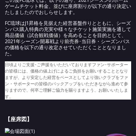
この度FC琉球では、以下の通り、2021シーズンのホーム
ゲームチケット料金、並びに座席割りが以下の通り決定い
たしましたのでおしらせします。
FC琉球はJ1昇格を見据えた経営基盤作りとともに、シーズ
ンパス購入特典の充実や様々なチケット施策実施を通して
商品価値（試合観戦価値）を高めることを目的として、
2021年シーズン開幕戦より前売券･当日券・シーズンパス
の価格を以下の通り改定させていただくこととなりまし
た。
日頃よりご支援･ご声援をいただいておりますファン･サポーター
の皆様には、価格の値上げによるご負担をお願いすることとなり
ますが、より安定した経営をベースとしてより強いクラブをファ
ン・サポーターの皆様のバックアップをいただきながら進めて参
りますので、何卒ご理解ご協力を賜りますよう、お願いいたしま
す。
【座席図】