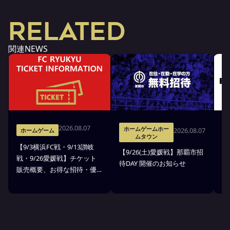
RELATED
関連NEWS
2026.08.07
ホームゲームホー
2026.08.07
ホームゲーム
ムタウン
【9/3横浜FC戦・9/13讃岐
※
【9/26(土)愛媛戦】那覇市招
戦・9/26愛媛戦】チケット
戦
待DAY 開催のお知らせ
販売概要、お得な招待・優
ス
待のお知らせ
7
ン
ト