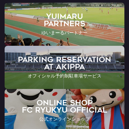
YUIMARU
Partners
ゆいまーるパートナー
PARKING RESERVATION
AT Akippa
オフィシャル予約制駐車場サービス
ONLINE SHOP
FC RYUKYU OFFICIAL
公式オンラインショップ