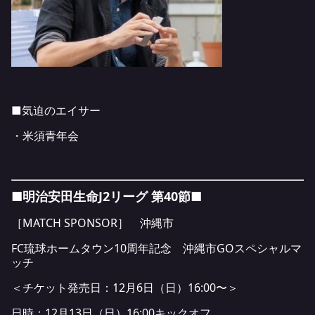
■気迫のエイサー
・米須青年会
■明治安田生命J2リーグ 第40節■
［MATCH SPONSOR］
沖縄市
FC琉球ホームタウン10周年記念 沖縄市GOスペシャルマ
ッチ
＜チケット発売日：12月6日（日）16:00〜＞
日時：12月13日（日）16:00キックオフ