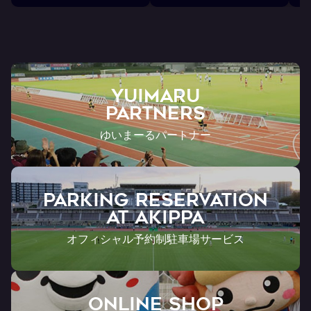
ン
ト
YUIMARU
Partners
ゆいまーるパートナー
PARKING RESERVATION
AT Akippa
オフィシャル予約制駐車場サービス
ONLINE SHOP