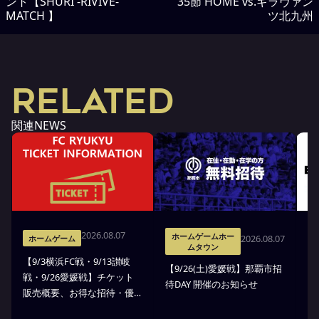
ント【SHURI -RIVIVE-
35節 HOME vs.ギラヴァン
MATCH 】
ツ北九州
RELATED
関連NEWS
2026.08.07
ホームゲームホー
2026.08.07
ホームゲーム
ムタウン
【9/3横浜FC戦・9/13讃岐
※
【9/26(土)愛媛戦】那覇市招
戦・9/26愛媛戦】チケット
戦
待DAY 開催のお知らせ
販売概要、お得な招待・優
ス
待のお知らせ
7