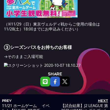
（※11/29（日）東京ヴェルディ戦からご使用の場合は
11/28(土）18:00までにお申込みください）
③
シーズンパスをお持ちのお客様
→そのままご入場可能
SHARE
PREV
NEXT
11/21 ホームゲーム イベ
【試合結果】J2 LEAGUE 第