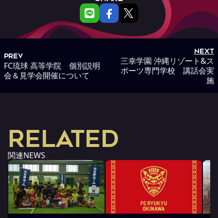
NEXT
PREV
三幸学園 沖縄リゾート&ス
FC琉球 高等学院 個別説明
ポーツ専門学校 講話会実
会＆見学会開催について
施
RELATED
関連NEWS