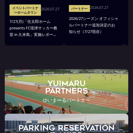
2026.07.27
イベントパートナ
2026.07.27
パートナー
ーホームタウン
2026/27シーズン オフィシャ
7
7/27(月)「住太郎ホーム
ルパートナー追加決定のお
業
presents FC琉球サッカー教
知らせ（7/27現在）
起
室 in 久米島」実施レポー
ト
ト！
YUIMARU
Partners
ゆいまーるパートナー
PARKING RESERVATION