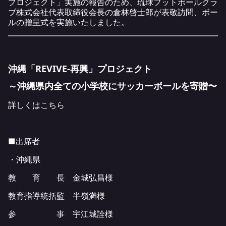
プロジェクト」
実施の報告のため、琉球フットボールクラ
ブ株式会社代表取締役会長の倉林啓士郎が表敬訪問、ボー
ルの贈呈式を実施いたしました。
沖縄「REVIVE-再興」プロジェクト
～沖縄県内全ての小学校にサッカーボールを寄贈〜
詳しくは
こちら
■出席者
・沖縄県
教 育 長 金城弘昌様
教育指導統括監 半嶺満様
参 事 宇江城詮様