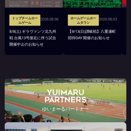
トップチームホー
ホームゲームホー
2026.08.06
2026.08.03
ムゲーム
ムタウン
8
8/8(土) ギラヴァンツ北九州
【9/13(日)讃岐戦】八重瀬町
縁
戦 台風13号接近に伴う試合
招待DAY 開催のお知らせ
開催中止のお知らせ
YUIMARU
Partners
ゆいまーるパートナー