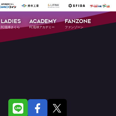
LADIES
ACADEMY
FANZONE
FC琉球さくら
FC琉球アカデミー
ファンゾーン