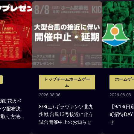
トップチームホームゲー
ホームゲ
ム
2026.08.06
2026.08.03
模原戦 花火ベ
8/8(土) ギラヴァンツ北九
【9/13(
ャツ配布決
州戦 台風13号接近に伴う
町招待DA
受け取り方法
試合開催中止のお知らせ
せ