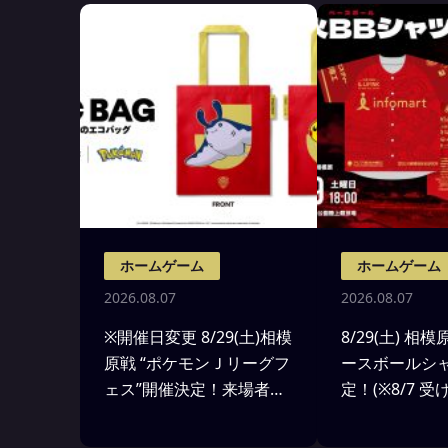
ホームゲーム
ホームゲーム
2026.08.07
2026.08.07
※開催日変更 8/29(土)相模
8/29(土) 相
原戦 “ポケモンＪリーグフ
ースボールシ
ェス”開催決定！来場者先
定！(※8/7 
着7000名様にEVO
追記)
BAG(ポケモンのエコバッ