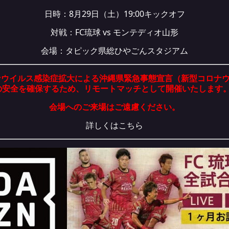
日時：8月29日（土）19:00キックオフ
対戦：FC琉球 vs
モンテディオ山形
会場：
タピック県総ひやごんスタジアム
ナウイルス感染症拡大による沖縄県緊急事態宣言（新型コロナウ
の安全を確保するため、リモートマッチとして開催いたします
会場へのご来場はご遠慮ください。
詳しくは
こちら