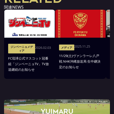
関連NEWS
2025.11.25
ジンベーニョメデ
2026.02.03
メディア
ィア
11/29(土)ヴァンラーレ八戸
8
FC琉球公式マスコット冠番
戦 NHK沖縄放送局 生中継決
中
組「ジンベーニョTV」TV放
定のお知らせ
送継続のお知らせ
YUIMARU