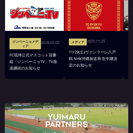
2025.11.25
ジンベーニョメデ
2026.02.03
メディア
ィア
11/29(土)ヴァンラーレ八戸
8
FC琉球公式マスコット冠番
戦 NHK沖縄放送局 生中継決
中
組「ジンベーニョTV」TV放
定のお知らせ
送継続のお知らせ
YUIMARU
Partners