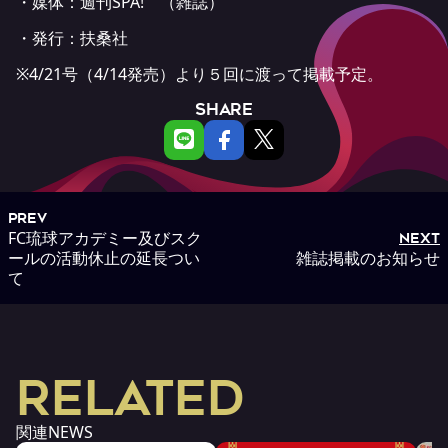
・媒体：
週刊SPA!
（雑誌）
・発行：扶桑社
※4/21号（4/14発売）より５回に渡って掲載予定。
SHARE
PREV
FC琉球アカデミー及びスク
NEXT
ールの活動休止の延長つい
雑誌掲載のお知らせ
て
RELATED
関連NEWS