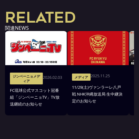
RELATED
関連NEWS
2025.11.25
ジンベーニョメデ
2026.02.03
メディア
ィア
11/29(土)ヴァンラーレ八戸
8
FC琉球公式マスコット冠番
戦 NHK沖縄放送局 生中継決
中
組「ジンベーニョTV」TV放
定のお知らせ
送継続のお知らせ