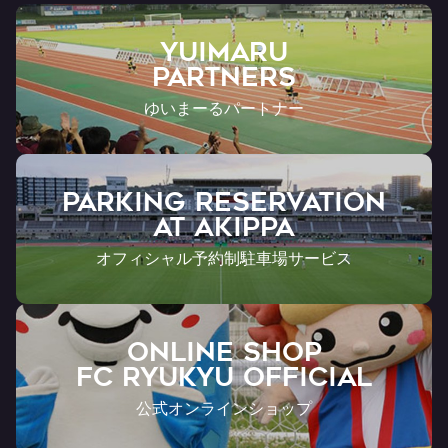
YUIMARU
Partners
ゆいまーるパートナー
PARKING RESERVATION
AT Akippa
オフィシャル予約制駐車場サービス
ONLINE SHOP
FC RYUKYU OFFICIAL
公式オンラインショップ