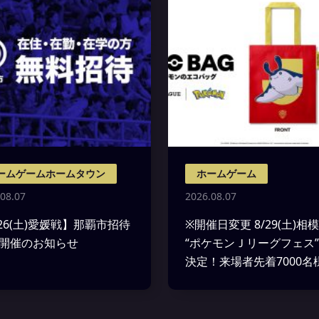
ームゲームホームタウン
ホームゲーム
08.07
2026.08.07
/26(土)愛媛戦】那覇市招待
※開催日変更 8/29(土)相
Y 開催のお知らせ
“ポケモンＪリーグフェス
決定！来場者先着7000名
EVO BAG(ポケモンのエ
グ)をプレゼント