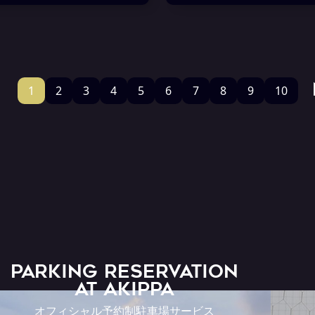
1
2
3
4
5
6
7
8
9
10
PARKING RESERVATION
AT Akippa
オフィシャル予約制駐車場サービス