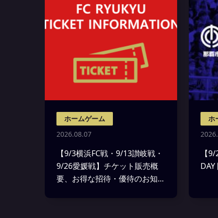
ホームゲーム
ホ
2026.08.07
2026.
【9/3横浜FC戦・9/13讃岐戦・
【9
9/26愛媛戦】チケット販売概
DA
要、お得な招待・優待のお知ら
せ