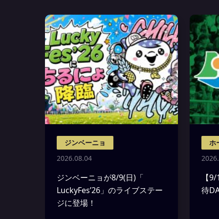
ジンベーニョ
ホ
2026.08.04
2026.
ジンベーニョが8/9(日)「
【9
LuckyFes’26」のライブステー
待D
ジに登場！