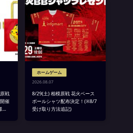
ホームゲーム
2026.08.07
模原戦
8/29(土) 相模原戦 花火ベース
”開催
ボールシャツ配布決定！(※8/7
様に
受け取り方法追記)
コバッ