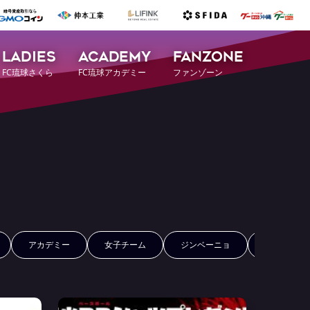
LADIES
ACADEMY
FANZONE
FC琉球さくら
FC琉球アカデミー
ファンゾーン
アカデミー
女子チーム
ジンベーニョ
FCRコイン