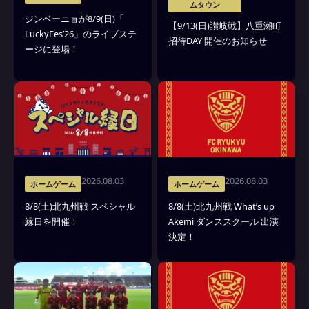
ムタウン
ジンベーニョが8/9(日)「
【9/13(日)讃岐戦】八重瀬町
LuckyFes’26」のライブステ
招待DAY 開催のお知らせ
ージに登場！
2026.08.03
2026.08.03
ホームゲーム
ホームゲーム
8/8(土)北九州戦 スペシャル
8/8(土)北九州戦 What’s up
縁日を開催！
Akemi ダンススクール 出演
決定！