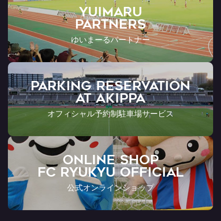
YUIMARU
Partners
ゆいまーるパートナー
PARKING RESERVATION
AT Akippa
オフィシャル予約制駐車場サービス
ONLINE SHOP
FC RYUKYU OFFICIAL
公式オンラインショップ