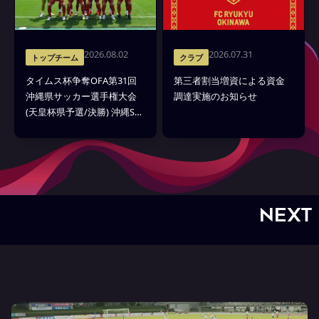
2026.08.02
2026.07.31
トップチーム
クラブ
タイムス杯争奪OFA第31回
第三者割当増資による資金
沖縄県サッカー選手権大会
調達実施のお知らせ
(天皇杯県予選/決勝) 沖縄SV
戦 試合結果
NEXT