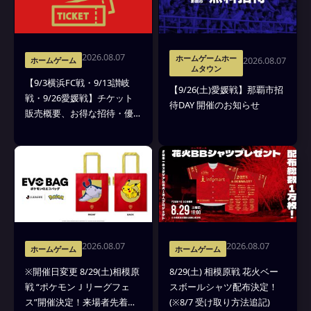
2026.08.07
ホームゲームホー
2026.08.07
ホームゲーム
ムタウン
【9/3横浜FC戦・9/13讃岐
【9/26(土)愛媛戦】那覇市招
戦・9/26愛媛戦】チケット
待DAY 開催のお知らせ
販売概要、お得な招待・優
待のお知らせ
2026.08.07
2026.08.07
ホームゲーム
ホームゲーム
※開催日変更 8/29(土)相模原
8/29(土) 相模原戦 花火ベー
戦 “ポケモンＪリーグフェ
スボールシャツ配布決定！
ス”開催決定！来場者先着
(※8/7 受け取り方法追記)