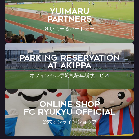
YUIMARU
Partners
ゆいまーるパートナー
PARKING RESERVATION
AT Akippa
オフィシャル予約制駐車場サービス
ONLINE SHOP
FC RYUKYU OFFICIAL
公式オンラインショップ