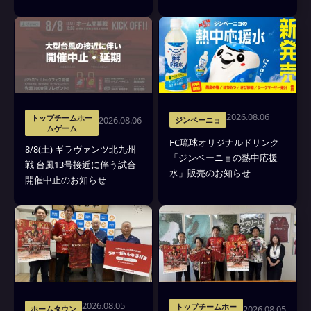
7000名様にEVO BAG(ポケモ
ンのエコバッグ)をプレゼン
ト
2026.08.06
トップチームホー
2026.08.06
ジンベーニョ
ムゲーム
FC琉球オリジナルドリンク
8/8(土) ギラヴァンツ北九州
「ジンベーニョの熱中応援
戦 台風13号接近に伴う試合
水」販売のお知らせ
開催中止のお知らせ
2026.08.05
トップチームホー
2026.08.05
ホームタウン