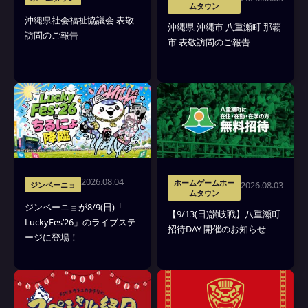
ムタウン
沖縄県社会福祉協議会 表敬
沖縄県 沖縄市 八重瀬町 那覇
訪問のご報告
市 表敬訪問のご報告
2026.08.04
ホームゲームホー
2026.08.03
ジンベーニョ
ムタウン
ジンベーニョが8/9(日)「
【9/13(日)讃岐戦】八重瀬町
LuckyFes’26」のライブステ
招待DAY 開催のお知らせ
ージに登場！