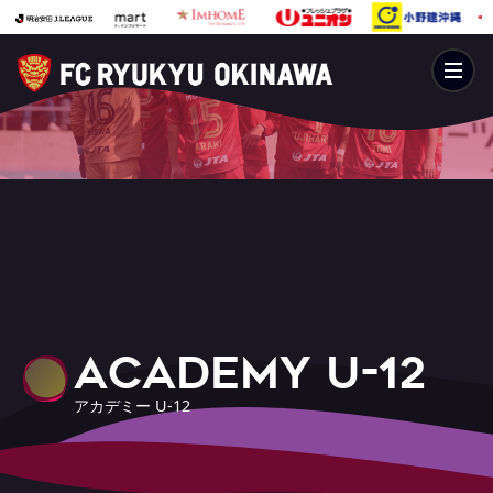
A
C
A
D
E
M
Y
U
-
1
2
ア
カ
デ
ミ
ー
U
-
1
2