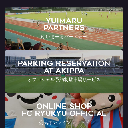
YUIMARU
Partners
ゆいまーるパートナー
PARKING RESERVATION
AT Akippa
オフィシャル予約制駐車場サービス
ONLINE SHOP
FC RYUKYU OFFICIAL
公式オンラインショップ