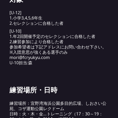
[U-12]
1.小学3,4,5,6年生
2.セレクションに合格した者
[U-10]
1.年2回開催予定のセレクションに合格した者
2.練習参加により合格した者
参加希望者は下記アドレスにお問い合わせ下さい。
※入団意思が強くある選手のみ
mori@fcryukyu.com
U-10担当:森
練習場所・日時
練習場所：宜野湾海浜公園多目的広場、しおさい公
苑、コザ運動公園レクドーム
日時：火・木・金…トレーニング（17：30～19：