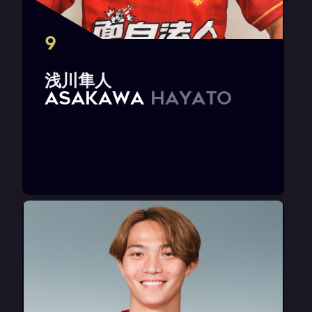
9
浅
川
隼
人
A
S
A
K
A
W
A
H
a
y
a
t
o