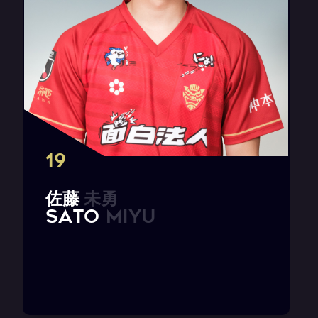
19
佐
藤
未
勇
S
A
T
O
M
i
y
u