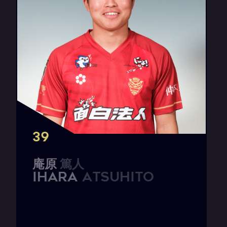
39
庵
原
篤
人
I
H
A
R
A
A
t
s
u
h
i
t
o