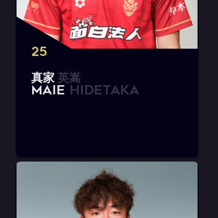
25
真
家
英
嵩
M
A
I
E
H
i
d
e
t
a
k
a