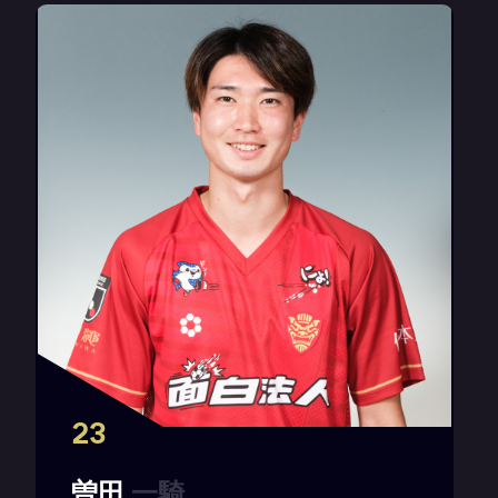
23
曽
田
一
騎