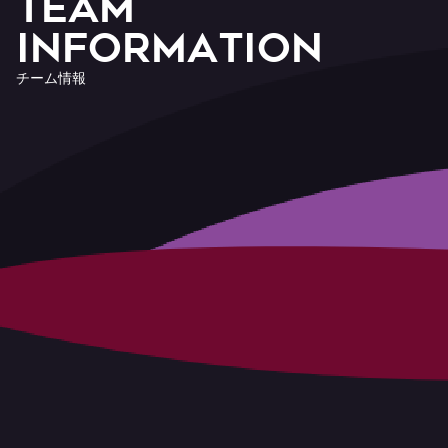
T
E
A
M
I
n
f
o
r
m
a
t
i
o
n
チ
ー
ム
情
報