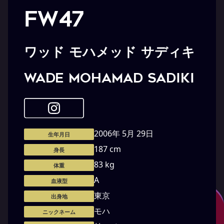
FW47
ワッド モハメッド サディキ
WADE Mohamad Sadiki
2006年 5月 29日
生年月日
187 cm
身長
83 kg
体重
A
血液型
東京
出身地
モハ
ニックネーム