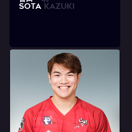
S
O
T
A
K
a
z
u
k
i