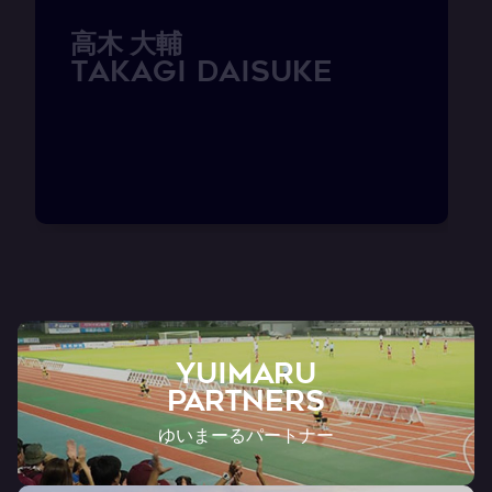
高
木
大
輔
T
A
K
A
G
I
D
a
i
s
u
k
e
YUIMARU
Partners
ゆいまーるパートナー