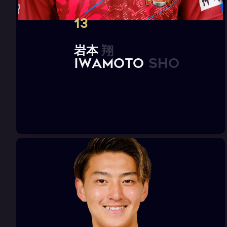
13
岩
本
翔
I
W
A
M
O
T
O
S
h
o