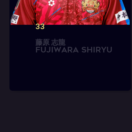
33
藤
原
志
龍
F
U
J
I
W
A
R
A
S
h
i
r
y
u
YUIMARU