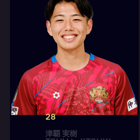
28
津
覇
実
樹