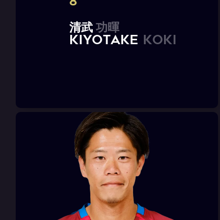
8
清
武
功
暉
K
I
Y
O
T
A
K
E
K
o
k
i