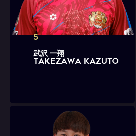
5
武
沢
一
翔
T
A
K
E
Z
A
W
A
K
a
z
u
t
o