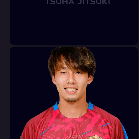
T
S
U
H
A
J
i
t
s
u
k
i