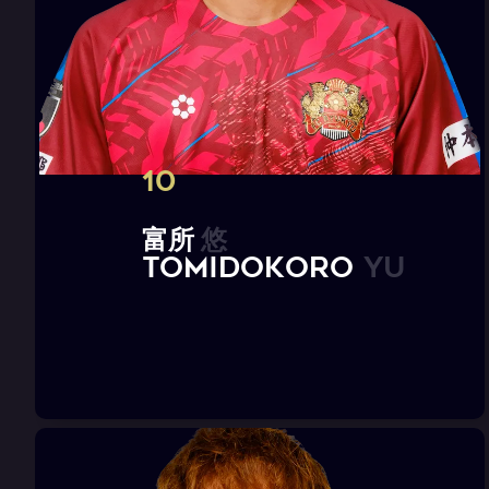
10
富
所
悠
T
O
M
I
D
O
K
O
R
O
Y
u