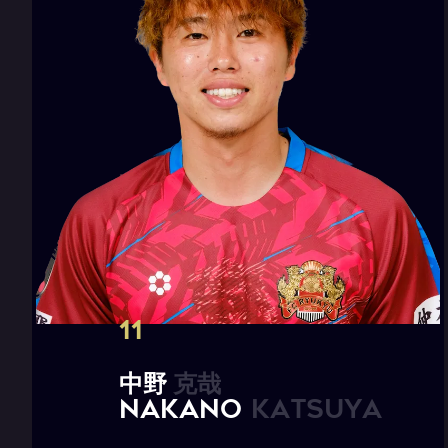
11
中
野
克
哉
N
A
K
A
N
O
K
a
t
s
u
y
a