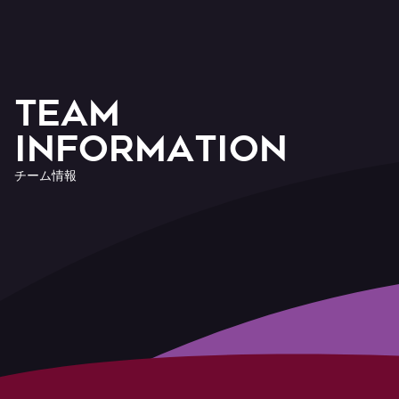
T
E
A
M
I
n
f
o
r
m
a
t
i
o
n
チ
ー
ム
情
報