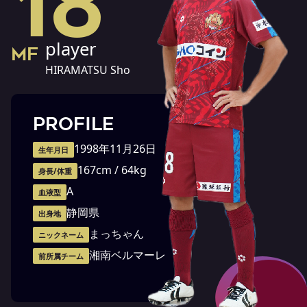
18
player
MF
HIRAMATSU Sho
PROFILE
1998年11月26日
生年月日
167cm / 64kg
身長/体重
A
血液型
静岡県
出身地
まっちゃん
ニックネーム
湘南ベルマーレ
前所属チーム