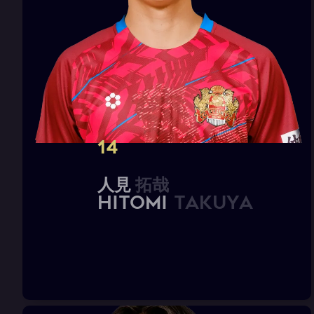
14
人
見
拓
哉
H
I
T
O
M
I
T
a
k
u
y
a