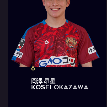
6
岡
澤
昂
星
K
O
S
E
I
O
K
A
Z
A
W
A