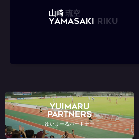
山
﨑
琉
空
Y
A
M
A
S
A
K
I
R
i
k
u
YUIMARU
Partners
ゆいまーるパートナー