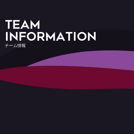
T
E
A
M
I
n
f
o
r
m
a
t
i
o
n
チ
ー
ム
情
報