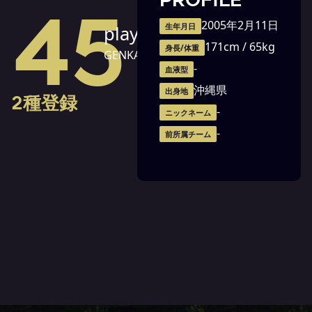
PROFILE
45
2005年2月11日
生年月日
player
171cm / 65kg
身長/体重
GENKA Chota
-
血液型
沖縄県
出身地
2種登録
-
ニックネーム
-
前所属チーム