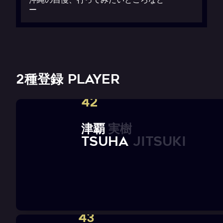
ー
2種登録 PLAYER
42
津
覇
実
樹
T
S
U
H
A
J
i
t
s
u
k
i
43