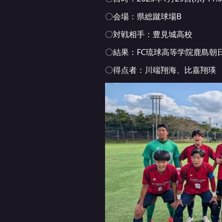
〇会場：県総蹴球場B
〇対戦相手：豊見城高校
〇結果：FC琉球高等学院鹿島朝日 2
〇得点者：川端翔海、比嘉翔瑛