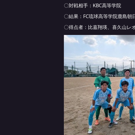
〇対戦相手：KBC高等学院
〇結果：FC琉球高等学院鹿島朝日 2
〇得点者：比嘉翔瑛、喜久山レ