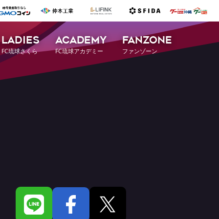
LADIES
ACADEMY
FANZONE
FC琉球さくら
FC琉球アカデミー
ファンゾーン