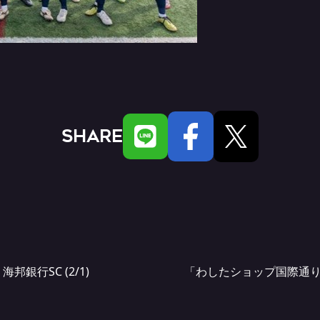
SHARE
邦銀行SC (2/1)
「わしたショップ国際通