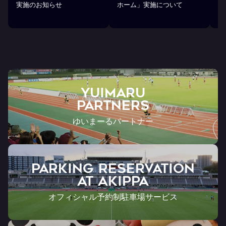
実施のお知らせ
ホーム」実施について
部
ら
YUIMARU
Partners
ゆいまーるパートナー
PARKING RESERVATION
AT Akippa
オフィシャル予約制駐車場サービス