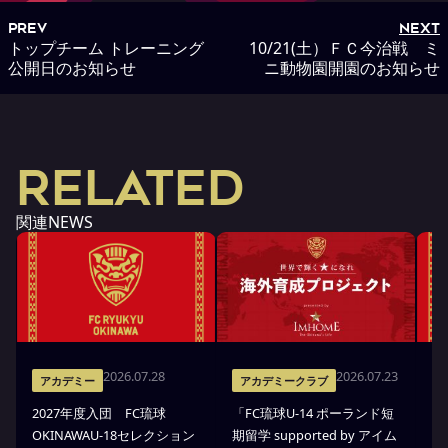
PREV
NEXT
トップチーム トレーニング
10/21(土）ＦＣ今治戦 ミ
公開日のお知らせ
ニ動物園開園のお知らせ
RELATED
関連NEWS
2026.07.28
2026.07.23
アカデミー
アカデミークラブ
2027年度入団 FC琉球
「FC琉球U-14 ポーランド短
高
OKINAWAU-18セレクション
期留学 supported by アイム
プ