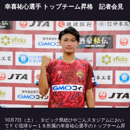
幸喜祐心選手 トップチーム昇格 記者会見
10月7日（土）、タピック県総ひやごんスタジアムにおい
てＦＣ琉球Ｕー１８所属の幸喜祐心選手のトップチーム昇