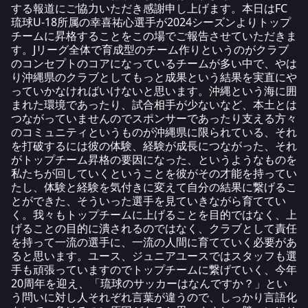
する報道にご協力いただき感謝申し上げます。本日はFC
琉球U-18所属の幸喜祐心選手が2024シーズンよりトップ
チームに昇格することをこの場でご報告させていただきま
す。Jリーグ全体で育成型のチーム作りというのがクラブ
のコンセプトのコアになっているチームが多い中で、やは
り沖縄県のクラブとしてもっと成果という結果を実直にや
っていかなければいけないと思います。沖縄という海に囲
まれた環境であったり、試合相手が少ないなど、本土とは
つながっていませんのでスポンサーであったり支える方々
のコミュニティというものが沖縄県に限られている、それ
を打破するには彼の体験、経験が成長につながった、それ
がトップチーム昇格の要因になった、というようなものを
私たちが回していくということを彼がその才能を持ってい
たし、体験と経験を気付きに変えて自分の結果に繋げるこ
とができた、そういった選手を見ていきながら育ててい
く。我々もトップチームに上げることを目的ではなく、上
げることの目的に潰されるのではなく、クラブとして責任
を持って一流の選手に、一流の人間に育てていく必要があ
ると思います。ユース、ジュニアユースではスタッフも選
手も頑張っていますのでトップチームに繋げていく、今年
20周年を迎え、「琉球のサッカーはなんですか？」とい
う問いに対し人それぞれ言葉が違うので、しっかり言語化