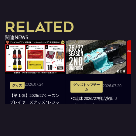
RELATED
関連NEWS
2026.07.24
グッズトップチー
2026.07.20
グッズ
ム
【第１弾】2026/27シーズン
FC琉球 2026/27明治安田Ｊ
F
プレイヤーズグッズ “レジャ
３リーグ 2ndユニフォーム
３
ーシリーズ”受注販売のお知
受注販売のお知らせ
ア
らせ