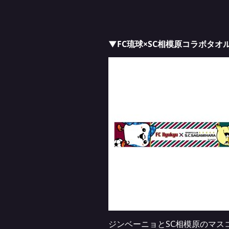
▼FC琉球×SC相模原コラボタオ
ジンベーニョとSC相模原のマス