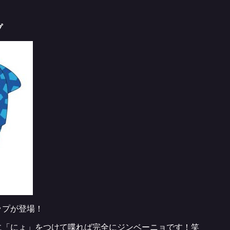
プ
ップが登場！
に「にょ」をつけて喋れば完全にジンベーニョです！笑