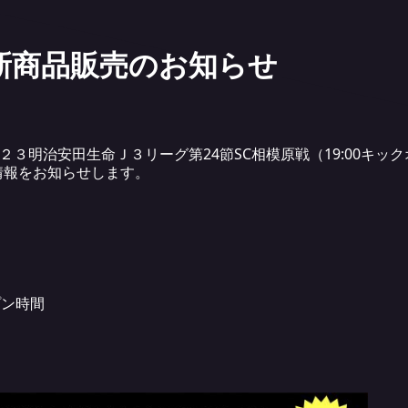
戦 新商品販売のお知らせ
２３明治安田生命Ｊ３リーグ第24節SC相模原戦（19:00キッ
情報をお知らせします。
プン時間