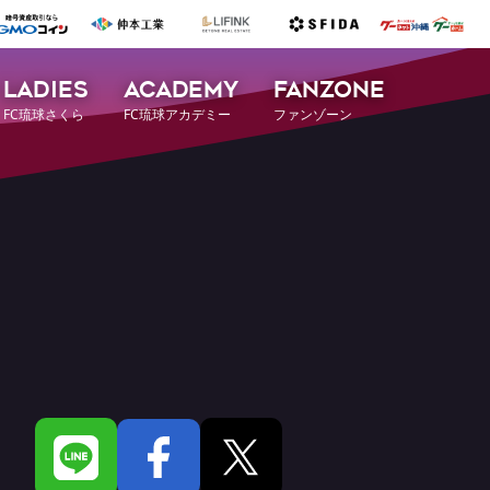
LADIES
ACADEMY
FANZONE
FC琉球さくら
FC琉球アカデミー
ファンゾーン