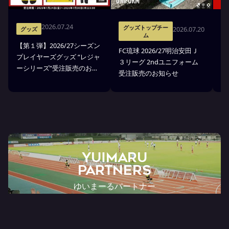
2026.07.24
グッズトップチー
2026.07.20
グッズ
ム
【第１弾】2026/27シーズン
FC琉球 2026/27明治安田Ｊ
F
プレイヤーズグッズ “レジャ
３リーグ 2ndユニフォーム
３
ーシリーズ”受注販売のお知
受注販売のお知らせ
ア
らせ
YUIMARU
Partners
ゆいまーるパートナー