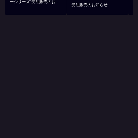
ーシリーズ”受注販売のお知
受注販売のお知らせ
ア
らせ
YUIMARU
Partners
ゆいまーるパートナー
PARKING RESERVATION
AT Akippa
オフィシャル予約制駐車場サービス