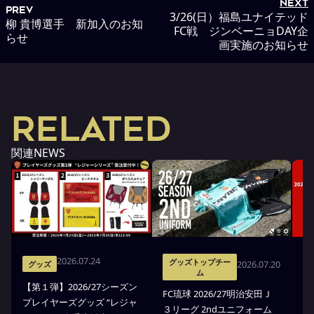
NEXT
PREV
3/26(日）福島ユナイテッド
柳 貴博選手 新加入のお知
FC戦 ジンベーニョDAY企
らせ
画実施のお知らせ
RELATED
関連NEWS
2026.07.24
グッズトップチー
2026.07.20
グッズ
ム
【第１弾】2026/27シーズン
FC琉球 2026/27明治安田Ｊ
F
プレイヤーズグッズ “レジャ
３リーグ 2ndユニフォーム
３