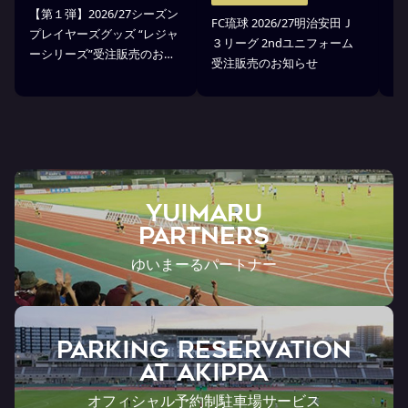
【第１弾】2026/27シーズン
FC琉球 2026/27明治安田Ｊ
F
プレイヤーズグッズ “レジャ
３リーグ 2ndユニフォーム
３
ーシリーズ”受注販売のお知
受注販売のお知らせ
ア
らせ
YUIMARU
Partners
ゆいまーるパートナー
PARKING RESERVATION
AT Akippa
オフィシャル予約制駐車場サービス