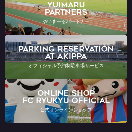
YUIMARU
Partners
ゆいまーるパートナー
PARKING RESERVATION
AT Akippa
オフィシャル予約制駐車場サービス
ONLINE SHOP
FC RYUKYU OFFICIAL
公式オンラインショップ