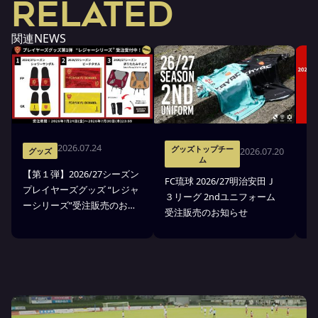
RELATED
関連NEWS
2026.07.24
グッズトップチー
2026.07.20
グッズ
ム
【第１弾】2026/27シーズン
FC琉球 2026/27明治安田Ｊ
F
プレイヤーズグッズ “レジャ
３リーグ 2ndユニフォーム
３
ーシリーズ”受注販売のお知
受注販売のお知らせ
ア
らせ