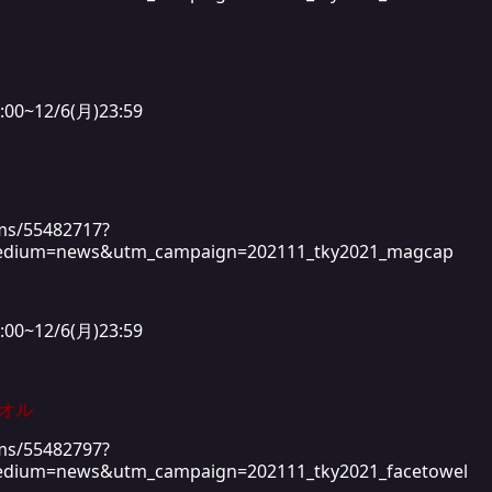
~12/6(月)23:59
ems/55482717?
edium=news&utm_campaign=202111_tky2021_magcap
~12/6(月)23:59
タオル
ems/55482797?
dium=news&utm_campaign=202111_tky2021_facetowel