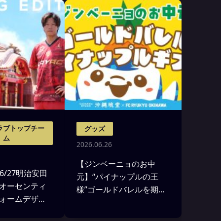
ラブトップチー
グッズ
ム
2026.06.26
【ジンベーニョのお中
26/27明治安田
元】“パイナップルの王
オーセンティ
様”ゴールドバレルを期間
ォームデザイ
限定販売！
び受注販売の