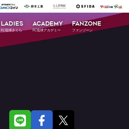
LADIES
ACADEMY
FANZONE
FC琉球さくら
FC琉球アカデミー
ファンゾーン