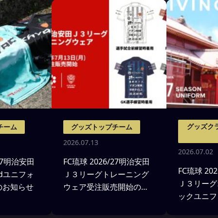
グッズク
チーム
グッズトップチーム
2026.07.13
2026.07.02
/27明治安田
FC琉球 2026/27明治安田
FC琉球 20
ndユニフォ
Ｊ３リーグトレーニング
Ｊ３リーグ
のお知らせ
ウェア受注販売開始のお
ックユニフ
知らせ
ン決定およ