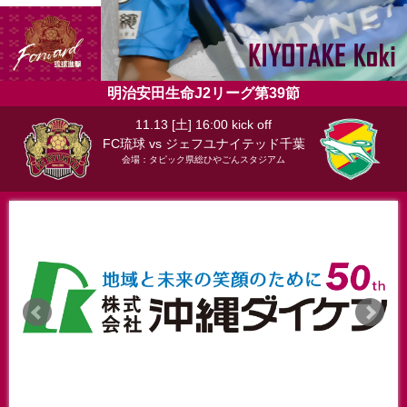
明治安田生命J2リーグ第39節
11.13 [土] 16:00 kick off
FC琉球 vs ジェフユナイテッド千葉
会場：タピック県総ひやごんスタジアム