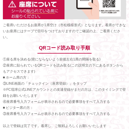
ご着席いただけるお座席が1席空け（市松模様形式）となります。着席ができな
いお座席にはテープで目印をつけておりますのでご確認の上、ご着席くださ
い。
QRコード読み取り手順
①座る席を決める(密にならないよう前後左右1席の間隔を取る)
②座席に貼られているQRコードを読み取る(この説明文の下にあるボタンから
もアクセスできます)
■ ホーム席の方：
③LINE画面の「チェックイン（座席登録）」をタップ
※FC琉球公式LINEアカウントとの友達登録がまだの方は、このタイミングで登
録をお願いいたします
④座席番号入力フォームが表示されるので必要事項をすべて入力する
■ ビジター席の方：
③座席番号入力フォームが表示されるので必要事項をすべて入力する
以上で登録は完了です。着席し、ご観戦よろしくお願いいたします