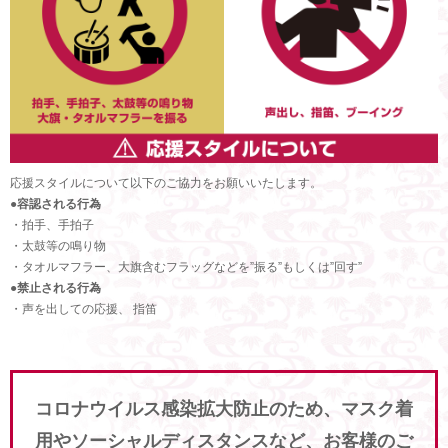
応援スタイルについて以下のご協力をお願いいたします。
●容認される行為
・拍手、手拍子
・太鼓等の鳴り物
・タオルマフラー、大旗含むフラッグなどを”振る”もしくは”回す”
●禁止される行為
・声を出しての応援、 指笛
コロナウイルス感染拡大防止のため、マスク着
用やソーシャルディスタンスなど、お客様のご