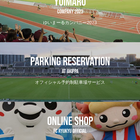
YUIMARU
COMPANY 2023
ゆいまーるカンパニー2023
PARKING RESERVATION
AT Akippa
オフィシャル予約制駐車場サービス
ONLINE SHOP
FC RYUKYU OFFICIAL