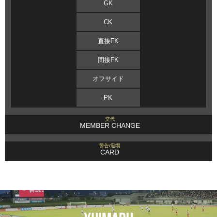
GK
CK
直接FK
間接FK
オフサイド
PK
交代
MEMBER CHANGE
警告/退場
CARD