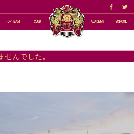
TOP TEAM
CLUB
ACADEMY
SCHOOL
結果
選手・スタッフ
録
スケジュール
ませんでした。
練習場アクセス