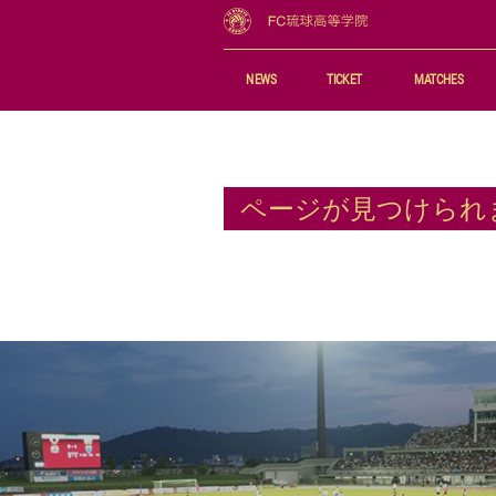
NEWS
TICKET
MATCHES
チケット購入
試合日程・
観戦ルール&マナー
最新試合記
ページが見つけられ
チケット購入ガイド
順位表
夢パス
シーズンパス
アクセス