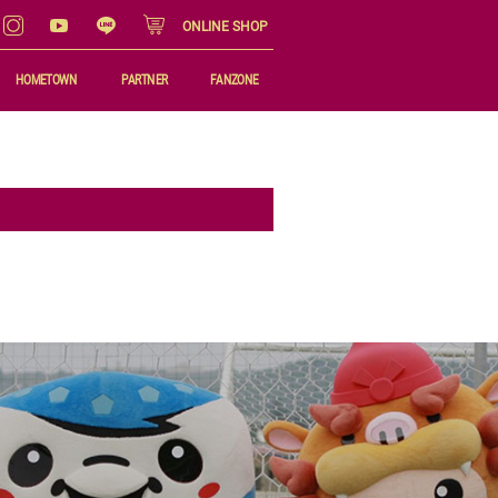
ONLINE SHOP
HOMETOWN
PARTNER
FANZONE
ホームタウン活動
パートナー
マッチデープログラム
県産品応援プロジェクト
ゆいまーるカンパニーご案内
公式マスコット
FC琉球 沖縄観光PR
FC琉球ビジネスクラブ
オンラインショップ
サポートマシーンご案内
Jオンラインショップ
FC琉球ファンクラブ