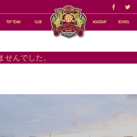
TOP TEAM
CLUB
ACADEMY
SCHOOL
結果
選手・スタッフ
録
スケジュール
ませんでした。
練習場アクセス