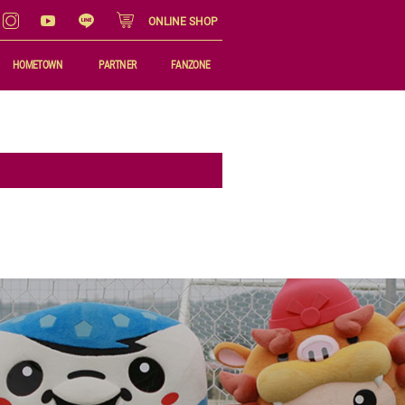
ONLINE SHOP
HOMETOWN
PARTNER
FANZONE
ホームタウン活動
パートナー
マッチデープログラム
県産品応援プロジェクト
ゆいまーるカンパニーご案内
公式マスコット
FC琉球 沖縄観光PR
FC琉球ビジネスクラブ
オンラインショップ
サポートマシーンご案内
Jオンラインショップ
FC琉球ファンクラブ