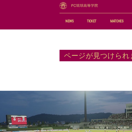
NEWS
TICKET
MATCHES
チケット購入
試合日程・
観戦ルール&マナー
最新試合記
ページが見つけられ
チケット購入ガイド
順位表
夢パス
シーズンパス
アクセス