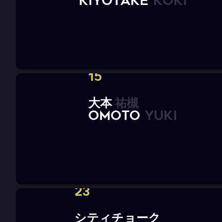
K
I
Y
O
T
A
K
E
K
o
k
i
15
大
本
祐
槻
O
M
O
T
O
Y
u
k
i
23
シ
テ
ィ
チ
ョ
ー
ク