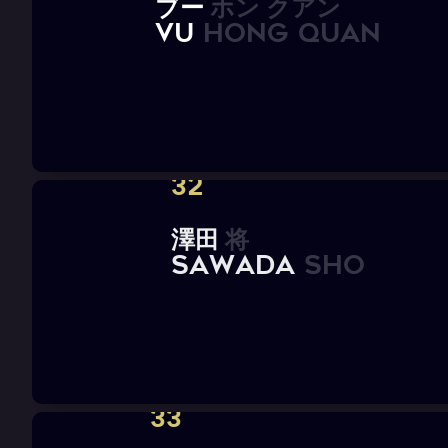
ブ
ー
ホ
ン
ク
ア
ン
V
U
H
O
N
G
Q
U
A
N
32
澤
田
将
S
A
W
A
D
A
S
h
o
33