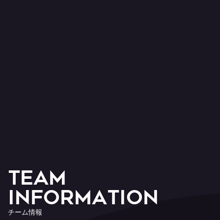
T
E
A
M
I
n
f
o
r
m
a
t
i
o
n
チ
ー
ム
情
報