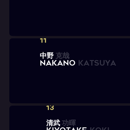
11
中
野
克
哉
N
A
K
A
N
O
K
a
t
s
u
y
a
13
清
武
功
暉