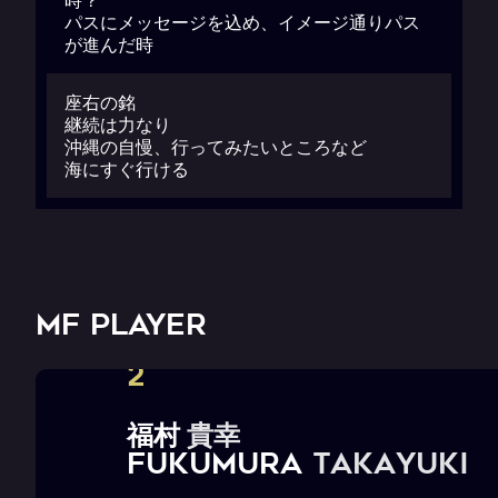
パスにメッセージを込め、イメージ通りパス
が進んだ時
座右の銘
継続は力なり
沖縄の自慢、行ってみたいところなど
海にすぐ行ける
MF PLAYER
2
福
村
貴
幸
F
U
K
U
M
U
R
A
T
a
k
a
y
u
k
i