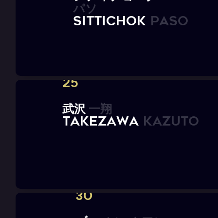
パ
ソ
S
i
t
t
i
c
h
o
k
P
A
S
O
25
武
沢
一
翔
T
A
K
E
Z
A
W
A
K
a
z
u
t
o
30