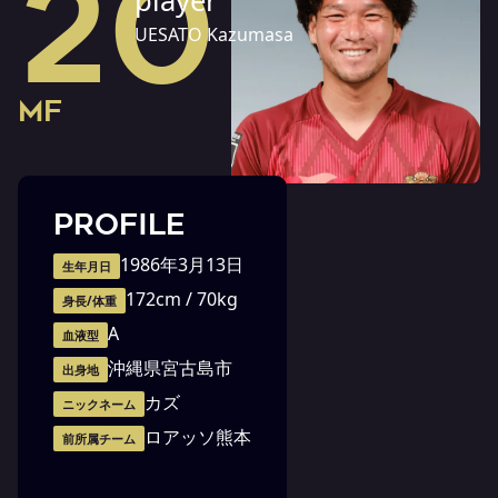
20
player
UESATO Kazumasa
MF
PROFILE
1986年3月13日
生年月日
172cm / 70kg
身長/体重
A
血液型
沖縄県宮古島市
出身地
カズ
ニックネーム
ロアッソ熊本
前所属チーム