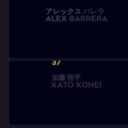
ア
レ
ッ
ク
ス
バ
レ
ラ
A
L
E
X
B
A
R
R
E
R
A
37
加
藤
恒
平
K
A
T
O
K
o
h
e
i