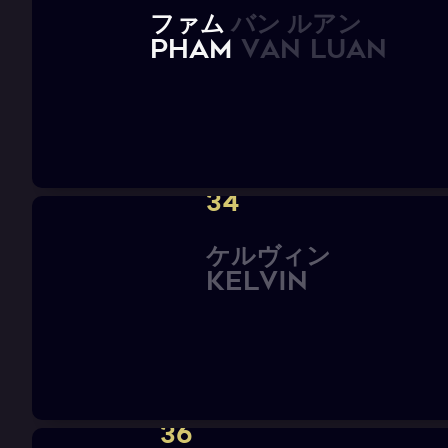
フ
ァ
ム
バ
ン
ル
ア
ン
P
H
A
M
V
A
N
L
U
A
N
34
ケ
ル
ヴ
ィ
ン
K
E
L
V
I
N
36