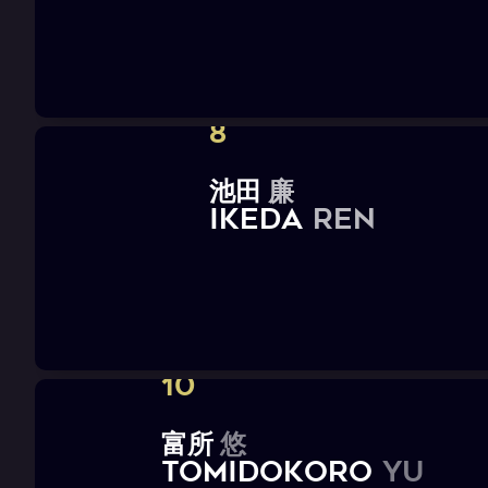
8
池
田
廉
I
K
E
D
A
R
e
n
10
富
所
悠
T
O
M
I
D
O
K
O
R
O
Y
u