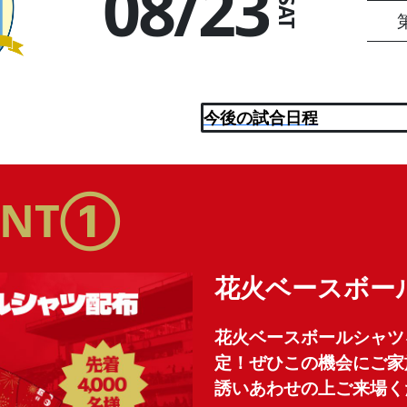
08/23
SAT
今後の試合日程
VENT①
花火ベースボー
花火ベースボールシャツ
定！ぜひこの機会にご家
誘いあわせの上ご来場く