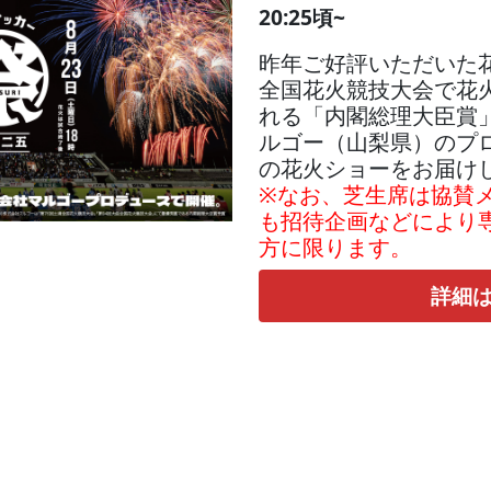
20:25頃~
昨年ご好評いただいた
全国花火競技大会で花
れる「内閣総理大臣賞
ルゴー（山梨県）のプロ
の花火ショーをお届け
※なお、芝生席は協賛
も招待企画などにより
方に限ります。
詳細