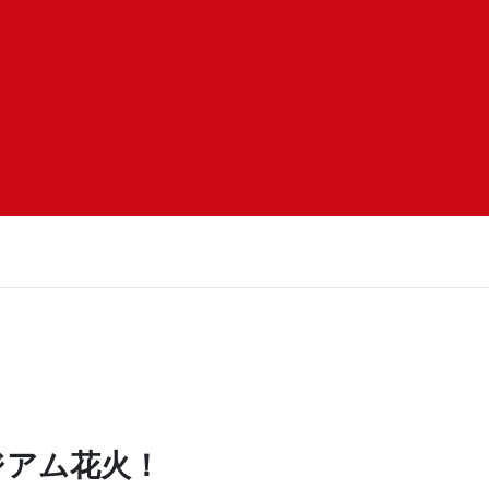
ジアム花火！
特設ブース