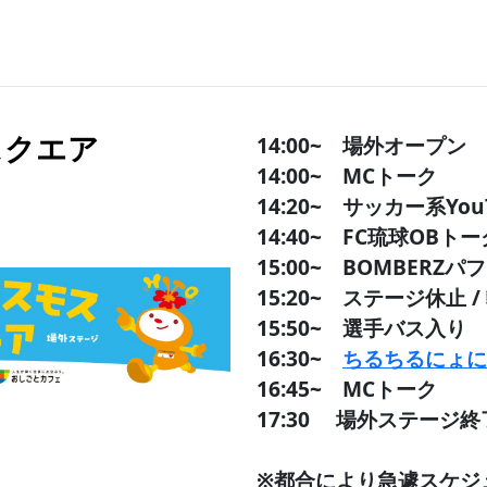
スクエア
14:00~ 場外オープン
14:00~ MCトーク
14:20~ サッカー系Yo
14:40~ FC琉球OBト
15:00~ BOMBERZ
15:20~ ステージ休止 /
15:50~ 選手バス入り
16:30~
ちるちるにょに
16:45~
MCトーク
17:30 場外ステージ終
※都合により急遽スケジ