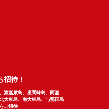
ち招待！
、渡嘉敷島、座間味島、阿嘉
北大東島、南大東島、与那国島
をご招待