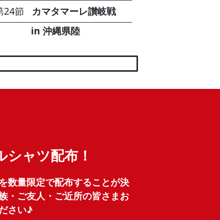
第24節
カマタマーレ讃岐戦
in 沖縄県陸
ルシャツ配布！
を数量限定で配布することが決
族・ご友人・ご近所の皆さまお
ださい♪