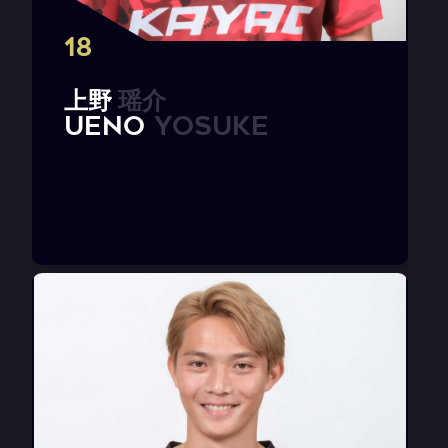
18
上
野
瑶
介
U
E
N
O
Y
o
s
u
k
e