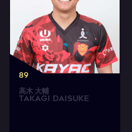
89
高
木
大
輔
T
A
K
A
G
I
D
a
i
s
u
k
e