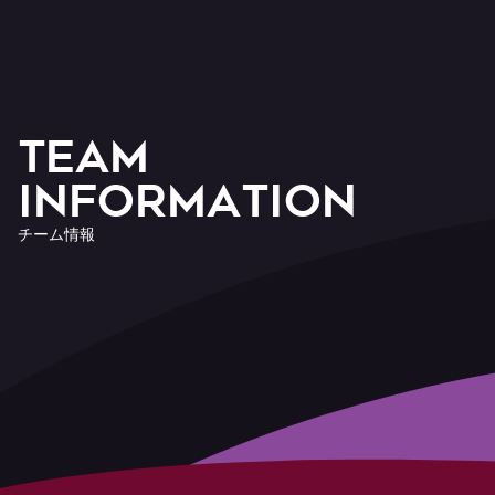
T
E
A
M
I
n
f
o
r
m
a
t
i
o
n
チ
ー
ム
情
報