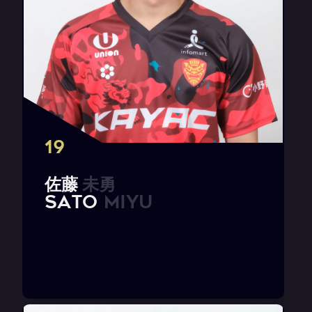
19
佐
藤
未
勇
S
A
T
O
M
i
y
u