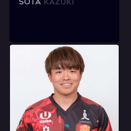
S
O
T
A
K
a
z
u
k
i