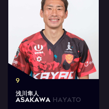
9
浅
川
隼
人
A
S
A
K
A
W
A
H
a
y
a
t
o