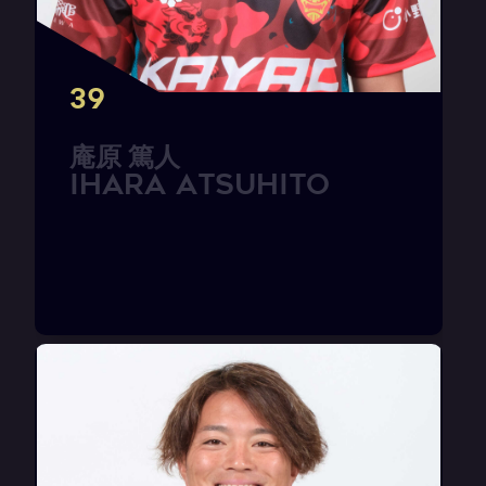
39
庵
原
篤
人
I
H
A
R
A
A
t
s
u
h
i
t
o