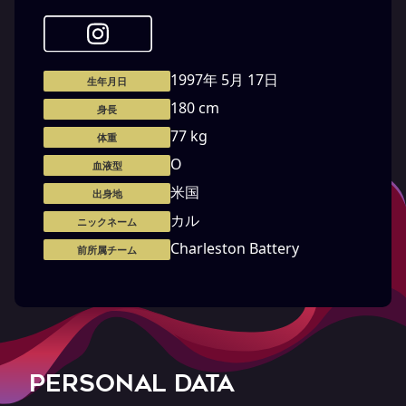
1997年 5月 17日
生年月日
180 cm
身長
77 kg
体重
O
血液型
米国
出身地
カル
ニックネーム
Charleston Battery
前所属チーム
PERSONAL DATA