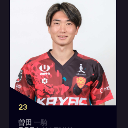
23
曽
田
一
騎