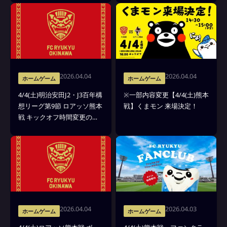
2026.04.04
2026.04.04
ホームゲーム
ホームゲーム
4/4(土)明治安田J2・J3百年構
※一部内容変更【4/4(土)熊本
想リーグ第9節 ロアッソ熊本
戦】くまモン 来場決定！
戦 キックオフ時間変更のお
知らせ
2026.04.04
2026.04.03
ホームゲーム
ホームゲーム