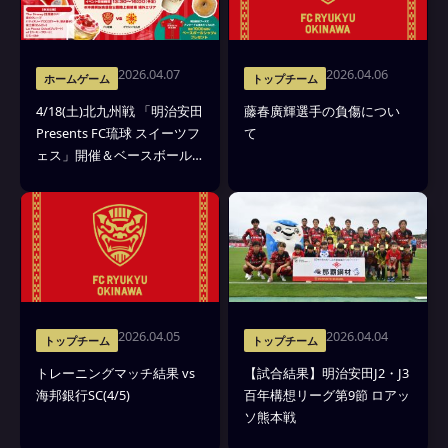
2026.04.07
2026.04.06
ホームゲーム
トップチーム
4/18(土)北九州戦 「明治安田
藤春廣輝選手の負傷につい
Presents FC琉球 スイーツフ
て
ェス」開催＆ベースボール
シャツ プレゼント！
2026.04.05
2026.04.04
トップチーム
トップチーム
トレーニングマッチ結果 vs
【試合結果】明治安田J2・J3
海邦銀行SC(4/5)
百年構想リーグ第9節 ロアッ
ソ熊本戦