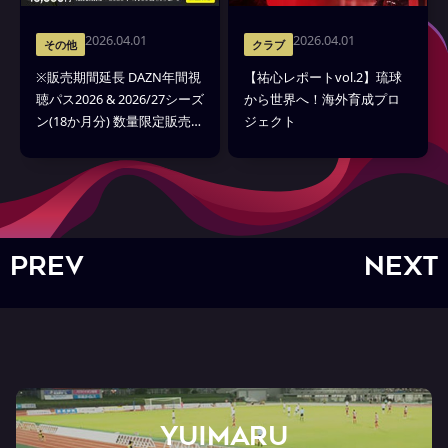
2026.04.01
2026.04.01
その他
クラブ
※販売期間延長 DAZN年間視
【祐心レポートvol.2】琉球
聴パス2026 & 2026/27シーズ
から世界へ！海外育成プロ
ン(18か月分) 数量限定販売の
ジェクト
お知らせ
PREV
NEXT
YUIMARU