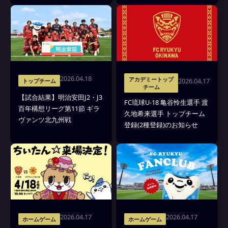
2026.04.18
アカデミートップ
2026.04.17
トップチーム
チーム
【試合結果】明治安田J2・J3
FC琉球U-18 亀谷怜生選手 渡
百年構想リーグ第11節 ギラ
久地希来選手 トップチーム
ヴァンツ北九州戦
登録(2種登録)のお知らせ
2026.04.17
2026.04.17
ホームゲーム
ホームゲーム