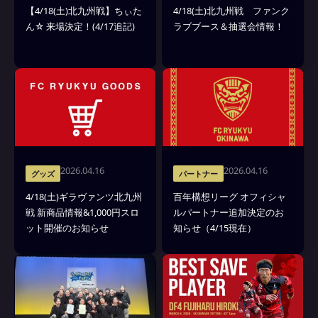
【4/18(土)北九州戦】ちぃた
4/18(土)北九州戦 ファンク
ん☆ 来場決定！(4/17追記)
ラブブース＆抽選会情報！
2026.04.16
2026.04.16
グッズ
パートナー
4/18(土)ギラヴァンツ北九州
百年構想リーグ オフィシャ
戦 新商品情報&1,000円スロ
ルパートナー追加決定のお
ット開催のお知らせ
知らせ（4/15現在）