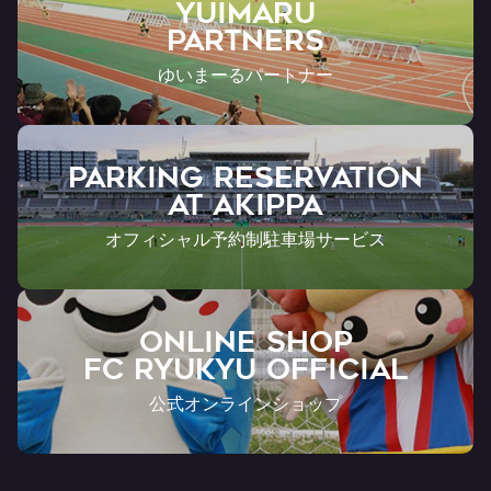
YUIMARU
Partners
ゆいまーるパートナー
PARKING RESERVATION
AT Akippa
オフィシャル予約制駐車場サービス
ONLINE SHOP
FC RYUKYU OFFICIAL
公式オンラインショップ