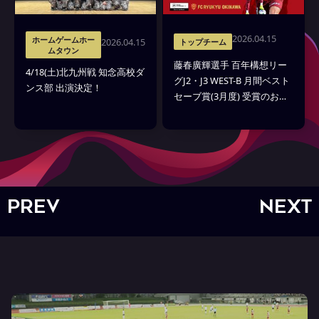
2026.04.15
ホームゲームホー
2026.04.15
トップチーム
ムタウン
藤春廣輝選手 百年構想リー
4/18(土)北九州戦 知念高校ダ
グJ2・J3 WEST-B 月間ベスト
ンス部 出演決定！
セーブ賞(3月度) 受賞のお知
らせ
PREV
NEXT