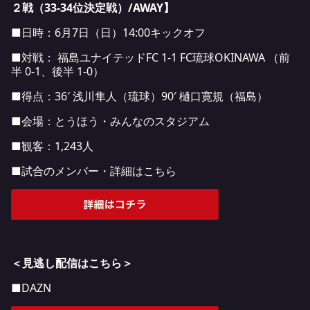
２戦（33-34
位
決定
戦
）/AWAY
】
■日時：6月7日（日）14:00キックオフ
■対戦： 福島ユナイテッドFC 1-1 FC琉球OKINAWA （前
半 0-1、後半 1-0）
■得点：36′ 浅川隼人（琉球）90′ 樋口寛規（福島）
■会場：とうほう・みんなのスタジアム
■観客：1,243人
■試合のメンバー・詳細はこちら
＜見逃し配信はこちら＞
■DAZN