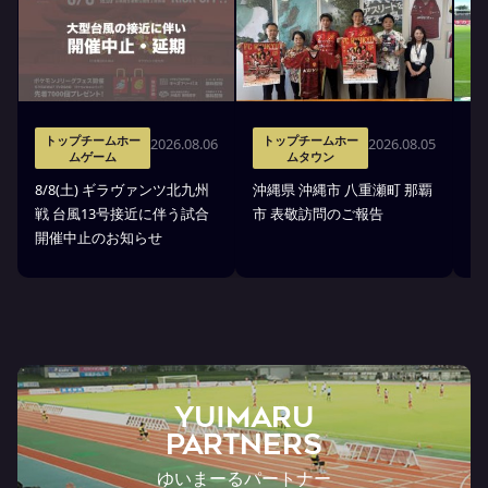
トップチームホー
トップチームホー
2026.08.06
2026.08.05
ムゲーム
ムタウン
タ
8/8(土) ギラヴァンツ北九州
沖縄県 沖縄市 八重瀬町 那覇
沖
戦 台風13号接近に伴う試合
市 表敬訪問のご報告
(
開催中止のお知らせ
戦
YUIMARU
Partners
ゆいまーるパートナー