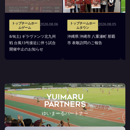
トップチームホー
トップチームホー
2026.08.06
2026.08.05
ムゲーム
ムタウン
タ
8/8(土) ギラヴァンツ北九州
沖縄県 沖縄市 八重瀬町 那覇
沖
戦 台風13号接近に伴う試合
市 表敬訪問のご報告
(
開催中止のお知らせ
戦
YUIMARU
Partners
ゆいまーるパートナー