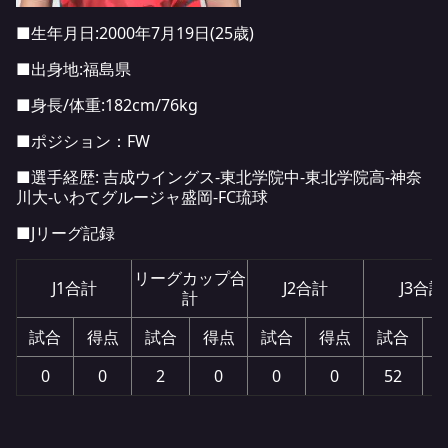
■生年月日:2000年7月19日(25歳)
■出身地:福島県
■身長/体重:182cm/76kg
■ポジション：FW
■選手経歴: 吉成ウイングス-東北学院中-東北学院高-神奈
川大-いわてグルージャ盛岡-FC琉球
■Jリーグ記録
リーグカップ合
J1合計
J2合計
J3合計
計
試合
得点
試合
得点
試合
得点
試合
0
0
2
0
0
0
52