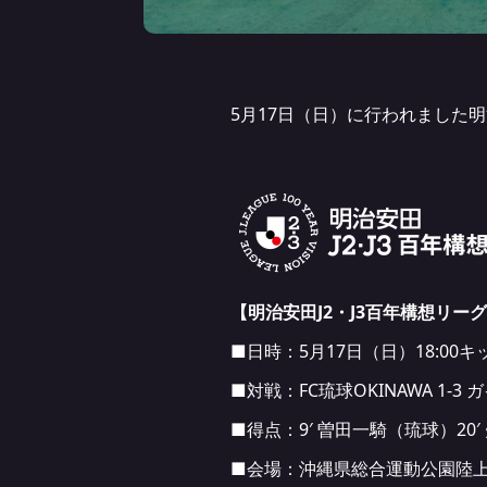
5月17日（日）に行われました明
【明治安田J2・J3百年構想リーグ 
■日時：5月17日（日）18:00
■対戦：FC琉球OKINAWA 1-3 
■得点：9′ 曽田一騎（琉球）20
■会場：沖縄県総合運動公園陸