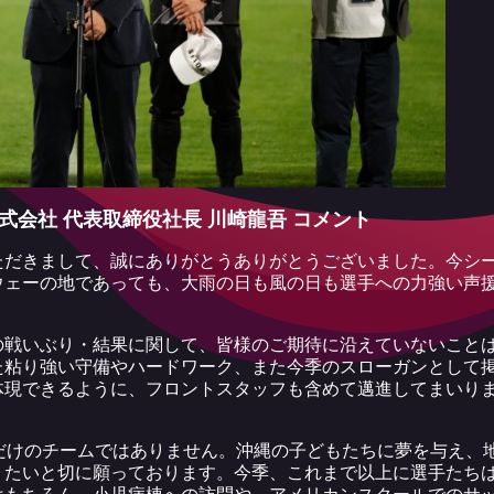
会社 代表取締役社長 川崎龍吾 コメント
ただきまして、誠にありがとうありがとうございました。今シ
ウェーの地であっても、大雨の日も風の日も選手への力強い声
の戦いぶり・結果に関して、皆様のご期待に沿えていないこと
た粘り強い守備やハードワーク、また今季のスローガンとして
体現できるように、フロントスタッフも含めて邁進してまいり
るだけのチームではありません。沖縄の子どもたちに夢を与え、
りたいと切に願っております。今季、これまで以上に選手たち
はもちろん、小児病棟への訪問や、アメリカンスクールでのサ