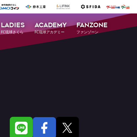
LADIES
ACADEMY
FANZONE
FC琉球さくら
FC琉球アカデミー
ファンゾーン