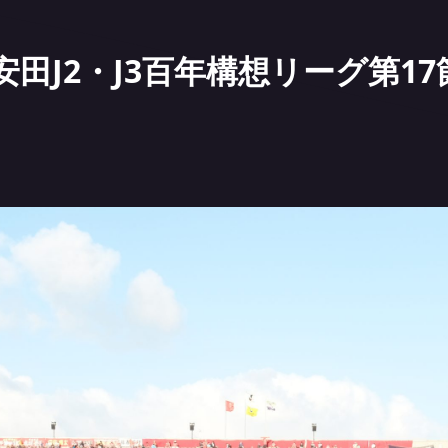
田J2・J3百年構想リーグ第17