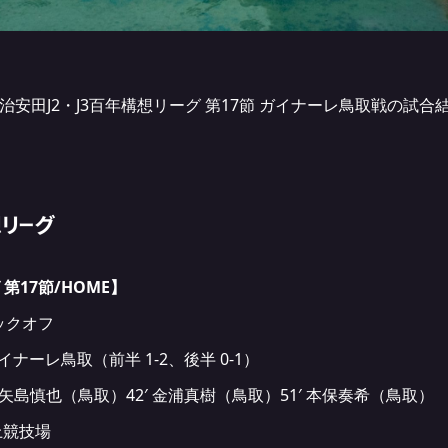
治安田J2・J3百年構想リーグ 第17節 ガイナーレ鳥取戦の試
第17節/HOME
】
キックオフ
ガイナーレ鳥取（前半 1-2、後半 0-1）
′ 矢島慎也（鳥取）42′ 金浦真樹（鳥取）51′ 本保奏希（鳥取）
上競技場