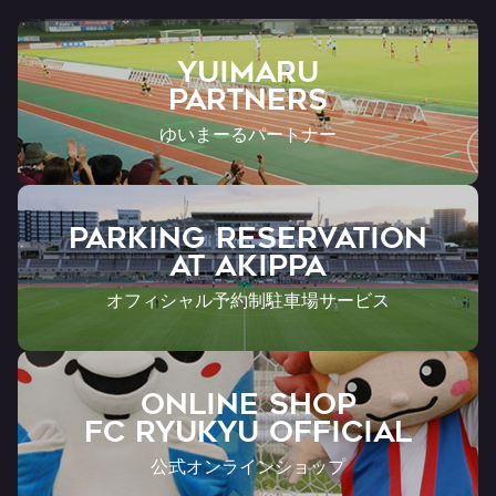
YUIMARU
Partners
ゆいまーるパートナー
PARKING RESERVATION
AT Akippa
オフィシャル予約制駐車場サービス
ONLINE SHOP
FC RYUKYU OFFICIAL
公式オンラインショップ