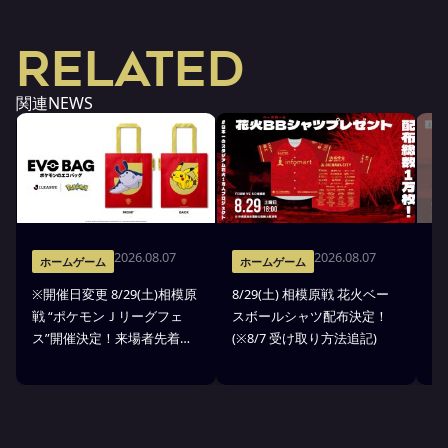
RELATED
関連NEWS
2026.08.07
2026.08.07
ホームゲーム
ホームゲーム
※開催日変更 8/29(土)相模原
8/29(土) 相模原戦 花火ベー
8
戦 “ポケモンＪリーグフェ
スボールシャツ配布決定！
戦
ス”開催決定！来場者先着
(※8/7 受け取り方法追記)
開
7000名様にEVO BAG(ポケモ
ンのエコバッグ)をプレゼン
ト