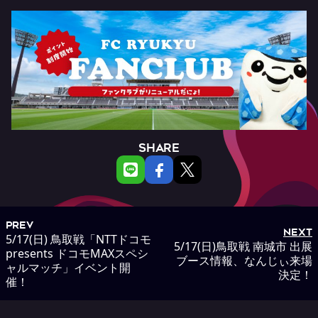
SHARE
PREV
NEXT
5/17(日) 鳥取戦「NTTドコモ
5/17(日)鳥取戦 南城市 出展
presents ドコモMAXスペシ
ブース情報、なんじぃ来場
ャルマッチ」イベント開
決定！
催！