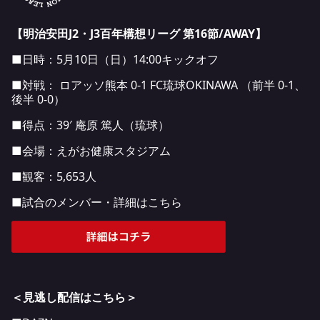
【明治安田J2・J3百年構想リーグ 第16節/AWAY
】
■日時：5月10日（日）14:00キックオフ
■対戦： ロアッソ熊本 0-1 FC琉球OKINAWA （前半 0-1、
後半 0-0）
■得点：39′ 庵原 篤人（琉球）
■会場：えがお健康スタジアム
■観客：5,653人
■試合のメンバー・詳細はこちら
＜見逃し配信はこちら＞