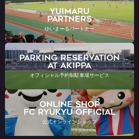
YUIMARU
Partners
ゆいまーるパートナー
PARKING RESERVATION
AT Akippa
オフィシャル予約制駐車場サービス
ONLINE SHOP
FC RYUKYU OFFICIAL
公式オンラインショップ