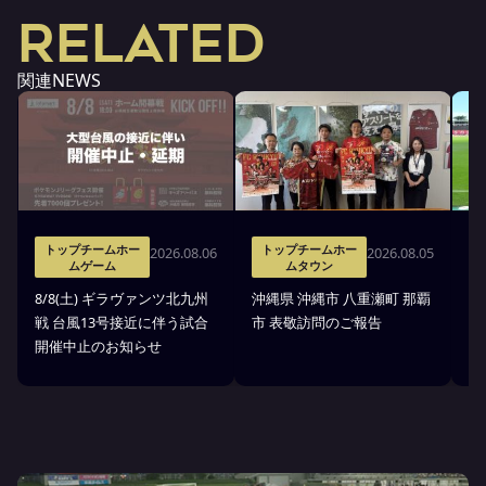
RELATED
関連NEWS
トップチームホー
トップチームホー
2026.08.06
2026.08.05
ムゲーム
ムタウン
タ
8/8(土) ギラヴァンツ北九州
沖縄県 沖縄市 八重瀬町 那覇
沖
戦 台風13号接近に伴う試合
市 表敬訪問のご報告
(
開催中止のお知らせ
戦