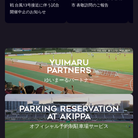
沖
戦 台風13号接近に伴う試合
市 表敬訪問のご報告
(
開催中止のお知らせ
戦
YUIMARU
Partners
ゆいまーるパートナー
PARKING RESERVATION
AT Akippa
オフィシャル予約制駐車場サービス