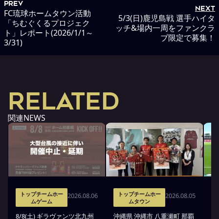
PREV
NEXT
FC琉球ホームタウン活動
5/3(日)鹿児島戦 選手ハイタ
「ちむぐくるプロジェク
ッチ&場内一周をファンクラ
ト」レポート(2026/1/1～
ブ限定で募集！
3/31)
RELATED
関連NEWS
トップチームホー
トップチームホー
2026.08.06
2026.08.05
ムゲーム
ムタウン
タ
8/8(土) ギラヴァンツ北九州
沖縄県 沖縄市 八重瀬町 那覇