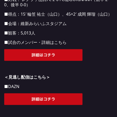
0、後半 0-0）
■得点：15′ 輪笠 祐士（山口）、45+2′ 成岡 輝瑠（山口）
■会場：維新みらいふスタジアム
■観客：5,013人
■試合のメンバー・詳細はこちら
＜見逃し配信はこちら＞
■DAZN