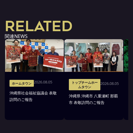
RELATED
関連NEWS
2026.08.05
トップチームホー
2026.08.05
ホームタウン
ムタウン
沖縄県社会福祉協議会 表敬
沖縄県 沖縄市 八重瀬町 那覇
【
訪問のご報告
市 表敬訪問のご報告
招