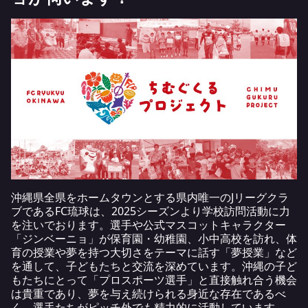
沖縄県全県をホームタウンとする県内唯一のJリーグクラ
ブであるFC琉球は、2025シーズンより学校訪問活動に力
を注いでおります。選手や公式マスコットキャラクター
「ジンベーニョ」が保育園・幼稚園、小中高校を訪れ、体
育の授業や夢を持つ大切さをテーマに話す「夢授業」など
を通して、子どもたちと交流を深めています。沖縄の子ど
もたちにとって「プロスポーツ選手」と直接触れ合う機会
は貴重であり、夢を与え続けられる身近な存在であるべ
く、選手たちがピッチ外でも精力的に活動しています。