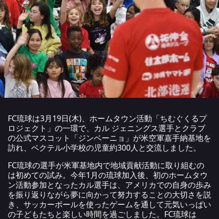
FC琉球は3月19日(木)、ホームタウン活動「ちむぐくるプ
ロジェクト」の一環で、カル ジェニングス選手とクラブ
の公式マスコット「ジンベーニョ」が米空軍嘉手納基地を
訪れ、ベクテル小学校の児童約300人と交流しました。
FC琉球の選手が米軍基地内で地域貢献活動に取り組むの
は初めての試み。今年1月の琉球加入後、初のホームタウ
ン活動参加となったカル選手は、アメリカでの自身の歩み
を振り返りながら夢に向かって努力することの大切さを説
き、サッカーボールを使ったゲームを通して元気いっぱい
の子どもたちと楽しい時間を過ごしました。FC琉球は