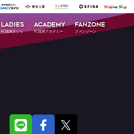
LADIES
ACADEMY
FANZONE
FC琉球さくら
FC琉球アカデミー
ファンゾーン