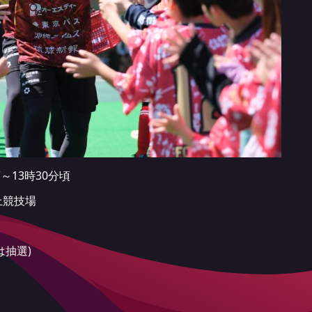
頃～13時30分頃
上競技場
は抽選)