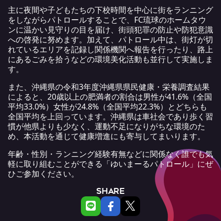
主に夜間や子どもたちの下校時間を中心に街をランニング
をしながらパトロールすることで、FC琉球のホームタウ
ンに温かい見守りの目を届け、街頭犯罪の防止や防犯意識
への啓発に努めます。加えて、パトロール中は、街灯が切
れているエリアを記録し関係機関へ報告を行ったり、路上
にあるごみを拾うなどの環境美化活動も並行して実施しま
す。
また、沖縄県の
令和3年度沖縄県県民健康・栄養調査結果
によると、20歳以上の肥満者の割合は男性が41.6%（全国
平均33.0%）女性が24.8%（全国平均22.3%）とどちらも
全国平均を上回っています。沖縄県は車社会であり歩く習
慣が他県よりも少なく、運動不足になりがちな環境のた
め、本活動を通じて健康増進にも寄与してまいります。
年齢・性別・ランニング経験有無などに関係なく誰でも気
軽に取り組むことができる「ゆいまーるパトロール」にぜ
ひご参加ください。
SHARE