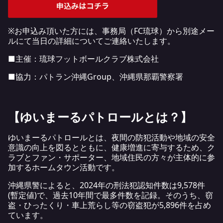
※お申込み頂いた方には、事務局（FC琉球）から別途メー
ルにて当日の詳細についてご連絡いたします。
■主催：琉球フットボールクラブ株式会社
■協力：パトラン沖縄Group、沖縄県那覇警察署
【ゆいまーるパトロールとは？】
ゆいまーるパトロールとは、夜間の防犯活動や地域の安全
意識の向上を図るとともに、健康増進に寄与するため、ク
ラブとファン・サポーター、地域住民の方々が主体的に参
加するホームタウン活動です。
沖縄県警によると、
2024年の刑法犯認知件数
は9,578件
(暫定値)で、過去10年間で最多件数を記録。そのうち、窃
盗・ひったくり・車上荒らし等の窃盗犯が5,896件を占め
ています。