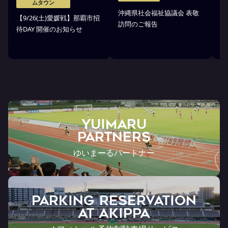
ムタウン
沖縄県社会福祉協議会 表敬
【9/26(土)愛媛戦】那覇市招
沖
訪問のご報告
待DAY 開催のお知らせ
市
YUIMARU
Partners
ゆいまーるパートナー
PARKING RESERVATION
AT Akippa