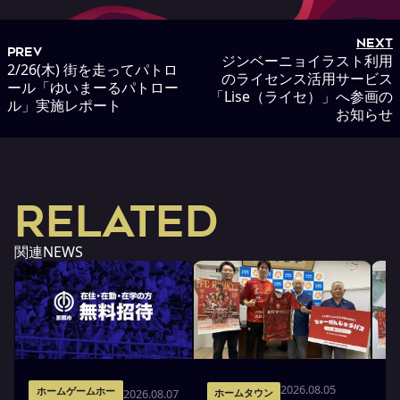
NEXT
PREV
ジンベーニョイラスト利用
2/26(木) 街を走ってパトロ
のライセンス活用サービス
ール「ゆいまーるパトロー
「Lise（ライセ）」へ参画の
ル」実施レポート
お知らせ
RELATED
関連NEWS
2026.08.05
ホームゲームホー
2026.08.07
ホームタウン