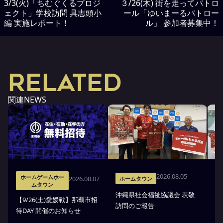
3/3(火)「ちむぐくるプロジ
３/26(木) 街を走ってパトロ
ェクト」学校訪問 具志頭小
ール「ゆいまーるパトロー
編 実施レポート！
ル」 参加者募集中！
RELATED
関連NEWS
2026.08.05
ホームゲームホー
2026.08.07
ホームタウン
ムタウン
沖縄県社会福祉協議会 表敬
【9/26(土)愛媛戦】那覇市招
沖
訪問のご報告
待DAY 開催のお知らせ
市