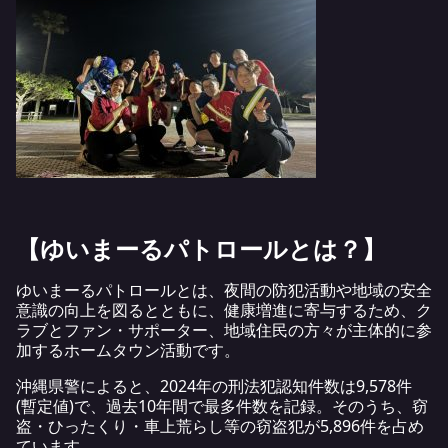
【ゆいまーるパトロールとは？】
ゆいまーるパトロールとは、夜間の防犯活動や地域の安全
意識の向上を図るとともに、健康増進に寄与するため、ク
ラブとファン・サポーター、地域住民の方々が主体的に参
加するホームタウン活動です。
沖縄県警によると、
2024年の刑法犯認知件数
は9,578件
(暫定値)で、過去10年間で最多件数を記録。そのうち、窃
盗・ひったくり・車上荒らし等の窃盗犯が5,896件を占め
ています。