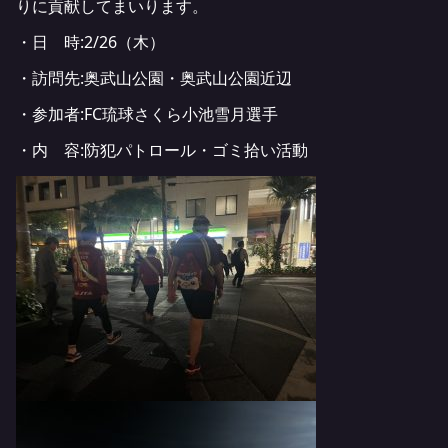
りに貢献してまいります。
・日 時:2/26（木）
・訪問先:奥武山公園・奥武山公園近辺
・参加者:FC琉球さくら小池雪月選手
・内 容:防犯パトロール・ゴミ拾い活動