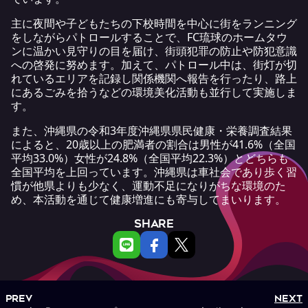
主に夜間や子どもたちの下校時間を中心に街をランニング
をしながらパトロールすることで、FC琉球のホームタウ
ンに温かい見守りの目を届け、街頭犯罪の防止や防犯意識
への啓発に努めます。加えて、パトロール中は、街灯が切
れているエリアを記録し関係機関へ報告を行ったり、路上
にあるごみを拾うなどの環境美化活動も並行して実施しま
す。
また、沖縄県の
令和3年度沖縄県県民健康・栄養調査結果
によると、20歳以上の肥満者の割合は男性が41.6%（全国
平均33.0%）女性が24.8%（全国平均22.3%）とどちらも
全国平均を上回っています。沖縄県は車社会であり歩く習
慣が他県よりも少なく、運動不足になりがちな環境のた
め、本活動を通じて健康増進にも寄与してまいります。
SHARE
PREV
NEXT