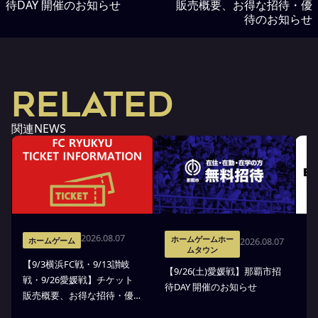
待DAY 開催のお知らせ
販売概要、お得な招待・優
待のお知らせ
RELATED
関連NEWS
2026.08.07
ホームゲームホー
2026.08.07
ホームゲーム
ムタウン
【9/3横浜FC戦・9/13讃岐
※
【9/26(土)愛媛戦】那覇市招
戦・9/26愛媛戦】チケット
戦
待DAY 開催のお知らせ
販売概要、お得な招待・優
ス
待のお知らせ
7