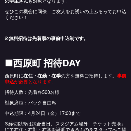
の学生さん
も対象となります。
ぜひこの機会に同僚、ご友人をお誘いの上ふるってお申込
ください！
※無料招待は先着順の事前申込制です。
■西原町 招待DAY
西原町に
在住・在勤・在学
の方を無料ご招待します。
事前
申込
が必要となります。
招待人数：先着各500名様
対象席種：バック自由席
申込期限：4月24日（金）17:00まで
※締切以降は試合当日、スタジアム場外「チケット売場」
にて在住・在勤・在学を証明できるものをスタッフへご提