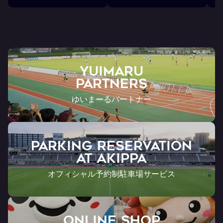
ン
ト
YUIMARU
Partners
ゆいまーるパートナー
PARKING RESERVATION
AT Akippa
オフィシャル予約制駐車場サービス
ONLINE SHOP