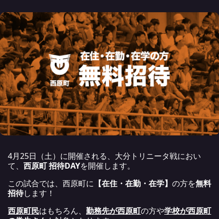
4月25日（土）に開催される、大分トリニータ戦におい
て、
西原町 招待DAY
を開催します。
この試合では、西原町に
【在住・在勤・在学】
の方を
無料
招待
します！
西原町民
はもちろん、
勤務先が西原町
の方や
学校が西原町